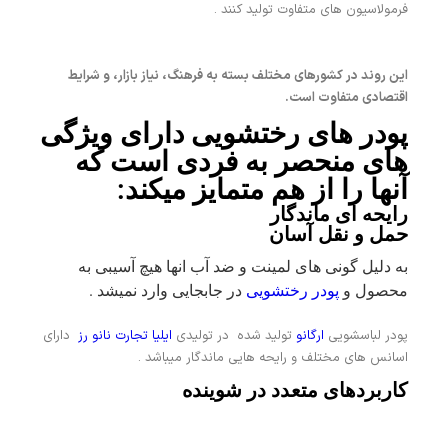
فرمولاسیون های متفاوت تولید کنند .
این روند در کشورهای مختلف بسته به فرهنگ، نیاز بازار، و شرایط
اقتصادی متفاوت است.
پودر های رختشویی دارای ویژگی
های منحصر به فردی است که
آنها را از هم متمایز میکند:
رایحه ای ماندگار
حمل و نقل آسان
به دلیل گونی های لمینت و ضد آب انها هیچ آسیبی به
محصول و
پودر رختشویی
در جابجایی وارد نمیشد .
پودر لباسشویی
ارگانو
تولید شده در تولیدی
ایلیا تجارت نانو رز
دارای
اسانس های مختلف و رایحه هایی ماندگار میباشد .
کاربردهای متعدد در شوینده