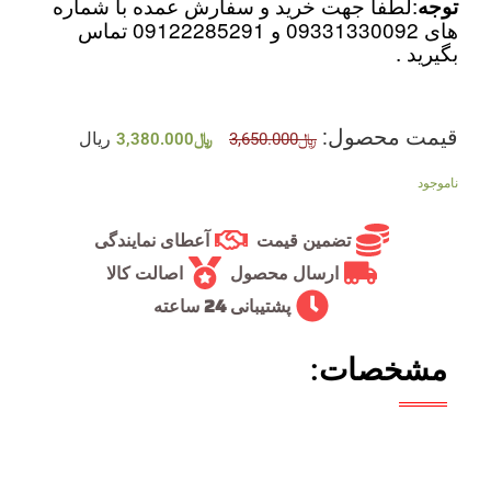
:لطفا جهت خرید و سفارش عمده با شماره
توجه
های 09331330092 و 09122285291 تماس
بگیرید .
قیمت محصول:
ریال
﷼
3,650.000
﷼
3,380.000
ناموجود
تضمین قیمت
آعطای نمایندگی
ارسال محصول
اصالت کالا
پشتیبانی 24 ساعته
مشخصات: