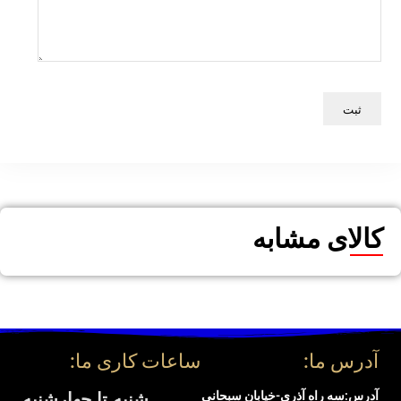
ستاره
کالای مشابه
آدرس ما:
ساعات کاری ما:
آدرس:سه راه آذری-خیابان سبحانی
شنبه تا چهارشنبه