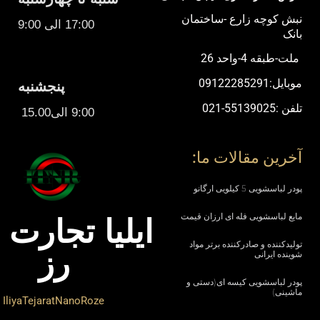
نبش کوچه زارع -ساختمان
17:00 الی 9:00
بانک
ملت-طبقه 4-واحد 26
موبایل:09122285291
پنجشنبه
تلفن :55139025-021
9:00 الی15.00
آخرین مقالات ما:
پودر لباسشویی 5 کیلویی ارگانو
مایع لباسشویی فله ای ارزان قیمت
ایلیا تجارت ن
تولیدکننده و صادرکننده برتر مواد
رز
شوینده ایرانی
پودر لباسشویی کیسه ای(دستی و
ماشینی)
IliyaTejaratNanoRoze